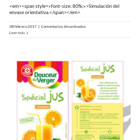
<em><span style=»font-size: 80%;»>Simulación del
envase orientativa.</span></em>
en
08 febrero 2017
|
Comentarios desactivados
Douceur
Leer más
du
Verger
Mandarines
«DDV»