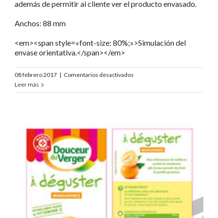
además de permitir al cliente ver el producto envasado.
Anchos: 88 mm
<em><span style=»font-size: 80%;»>Simulación del
envase orientativa.</span></em>
en
08 febrero 2017
|
Comentarios desactivados
Douceur
Leer más
du
Verger
Oranges
Deguster
«DDV»