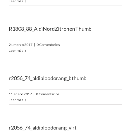
Leer más
R1808_88_AldiNordZitronenThumb
21 marzo 2017
|
0 Comentarios
Leer más
r2056_74_aldibloodorang_bthumb
11 enero 2017
|
0 Comentarios
Leer más
r2056_74_aldibloodorang_virt