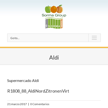
Go to...
Aldi
Supermercado Aldi
R1808_88_AldiNordZitronenVirt
21 marzo 2017
|
0 Comentarios