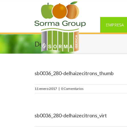
EMPRESA
Delhaize
sb0036_280-delhaizecitrons_thumb
11 enero 2017
|
0 Comentarios
sb0036_280-delhaizecitrons_virt