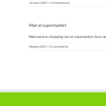
11 enero 2017
|
0 Comentarios
Man at supermarket
Male hand on shopping cart at supermarket close-up
04 junio 2015
|
0 Comentarios