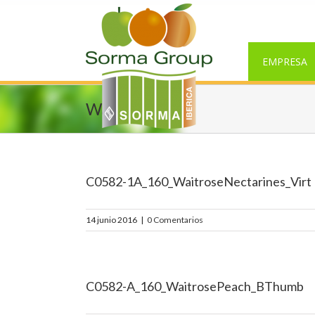
EMPRESA
Waitrose
C0582-1A_160_WaitroseNectarines_Virt
14 junio 2016
|
0 Comentarios
C0582-A_160_WaitrosePeach_BThumb