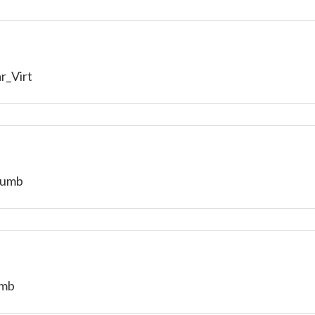
r_Virt
humb
umb