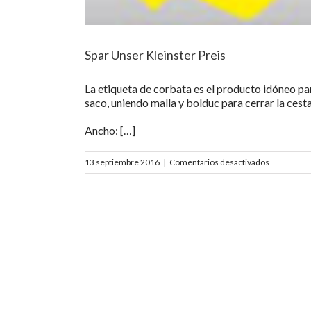
Spar Unser Kleinster Preis
La etiqueta de corbata es el producto idóneo pa
saco, uniendo malla y bolduc para cerrar la cesta
Ancho: […]
en
13 septiembre 2016
|
Comentarios desactivados
Spar
Unser
Kleinster
Preis