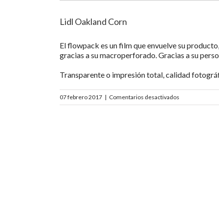
Lidl Oakland Corn
El flowpack es un film que envuelve su producto
gracias a su macroperforado. Gracias a su perso
Transparente o impresión total, calidad fotogr
en
07 febrero 2017
|
Comentarios desactivados
Lidl
Oakland
Corn