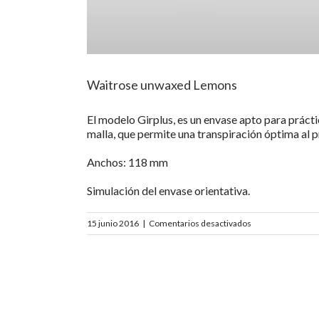
Waitrose unwaxed Lemons
El modelo Girplus, es un envase apto para prácti
malla, que permite una transpiración óptima al 
Anchos: 118 mm
Simulación del envase orientativa.
en
15 junio 2016
|
Comentarios desactivados
Waitrose
unwaxed
Lemons