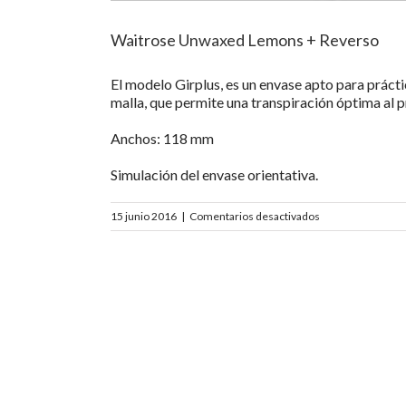
Waitrose Unwaxed Lemons + Reverso
El modelo Girplus, es un envase apto para prácti
malla, que permite una transpiración óptima al 
Anchos: 118 mm
Simulación del envase orientativa.
en
15 junio 2016
|
Comentarios desactivados
Waitrose
Unwaxed
Lemons
+
Reverso