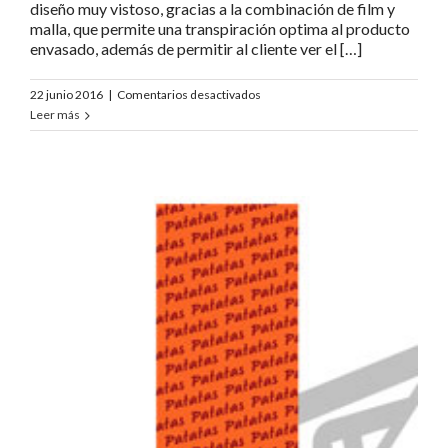
diseño muy vistoso, gracias a la combinación de film y
malla, que permite una transpiración optima al producto
envasado, además de permitir al cliente ver el […]
en
22 junio 2016
|
Comentarios desactivados
Generico
Leer más
Patatas
flor
texto