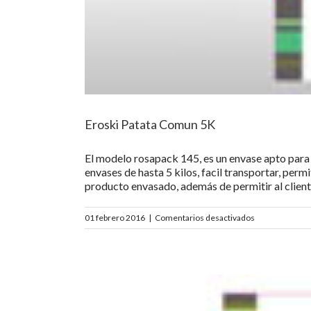
Eroski Patata Comun 5K
El modelo rosapack 145, es un envase apto para 
envases de hasta 5 kilos, facil transportar, per
producto envasado, además de permitir al cliente
en
01 febrero 2016
|
Comentarios desactivados
Eroski
Patata
Comun
5K