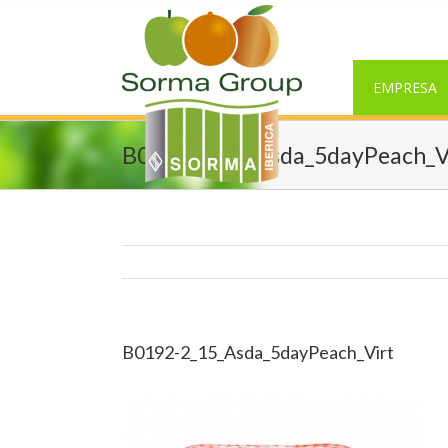
EMPRESA
B0192-2_15_Asda_5dayPeach_V
B0192-2_15_Asda_5dayPeach_Virt