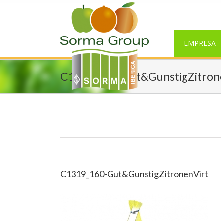
EMPRESA
C1319_160-Gut&GunstigZitron
C1319_160-Gut&GunstigZitronenVirt