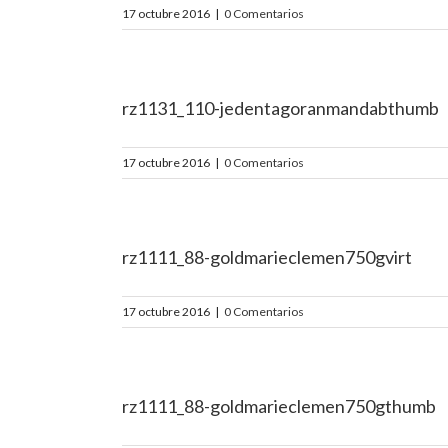
17 octubre 2016
|
0 Comentarios
rz1131_110-jedentagoranmandabthumb
17 octubre 2016
|
0 Comentarios
rz1111_88-goldmarieclemen750gvirt
17 octubre 2016
|
0 Comentarios
rz1111_88-goldmarieclemen750gthumb