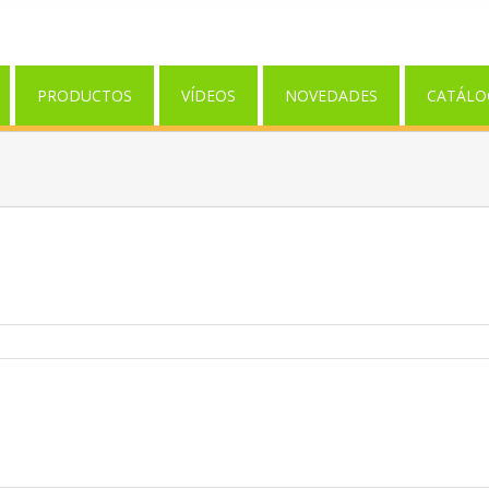
PRODUCTOS
VÍDEOS
NOVEDADES
CATÁLO