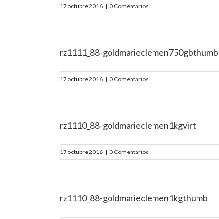
17 octubre 2016
|
0 Comentarios
rz1111_88-goldmarieclemen750gbthumb
17 octubre 2016
|
0 Comentarios
rz1110_88-goldmarieclemen1kgvirt
17 octubre 2016
|
0 Comentarios
rz1110_88-goldmarieclemen1kgthumb