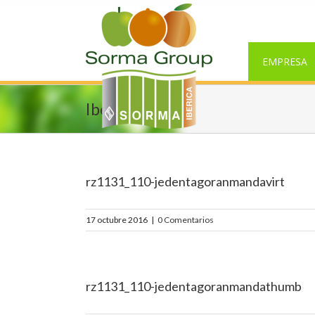
EMPRESA
Iberiana
rz1131_110-jedentagoranmandavirt
17 octubre 2016
|
0 Comentarios
rz1131_110-jedentagoranmandathumb