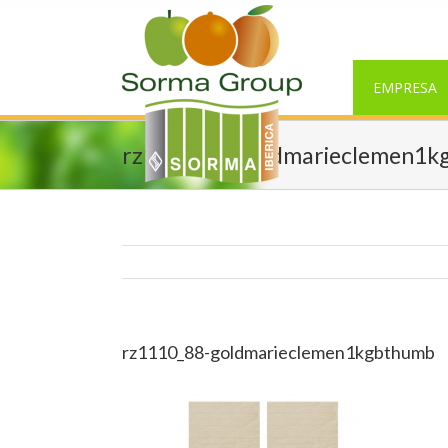
EMPRESA
rz1110_88-goldmarieclemen1k
rz1110_88-goldmarieclemen1kgbthumb