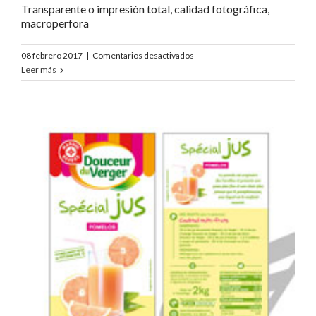
Transparente o impresión total, calidad fotográfica,
macroperfora
en
08 febrero 2017
|
Comentarios desactivados
Douceur
Leer más
du
Verger
Oranges
«DDV»