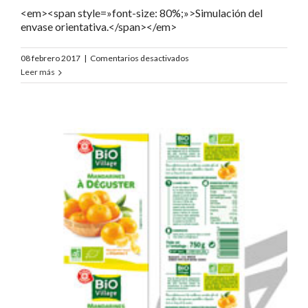
<em><span style=»font-size: 80%;»>Simulación del
envase orientativa.</span></em>
en
08 febrero 2017
|
Comentarios desactivados
Bio
Leer más
Village
Clémentines
Déguster