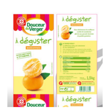
Verger
Oranges
Deguster
«DDV»