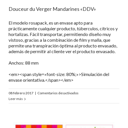
Douceur du Verger Mandarines «DDV»
El modelo rosapack, es un envase apto para
prácticamente cualquier producto, túberculos, cítricos y
hortalizas. Fácil transportar, permitiendo diseño muy
vistoso, gracias a la combinación de film y malla, que
permite una transpiración óptima al producto envasado,
además de permitir al cliente ver el producto envasado.
Anchos: 88 mm
<em><span style=»font-size: 80%;»>Simulación del
envase orientativa.</span></em>
en
08 febrero 2017
|
Comentarios desactivados
Douceur
Leer más
du
Verger
Mandarines
«DDV»