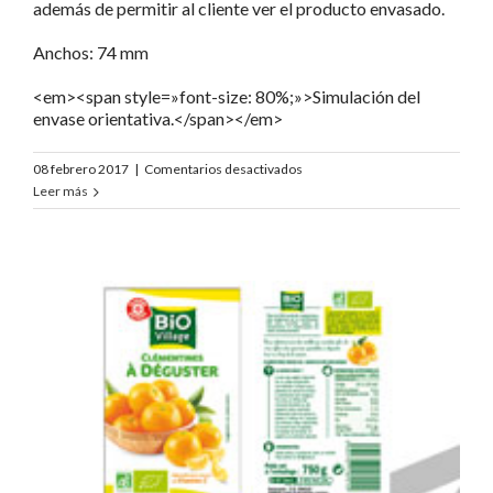
además de permitir al cliente ver el producto envasado.
Anchos: 74 mm
<em><span style=»font-size: 80%;»>Simulación del
envase orientativa.</span></em>
en
08 febrero 2017
|
Comentarios desactivados
Bio
Leer más
Village
Oranges
a
jus