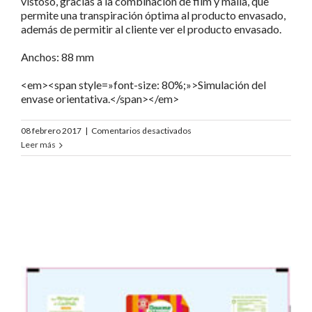
vistoso, gracias a la combinación de film y malla, que
permite una transpiración óptima al producto envasado,
además de permitir al cliente ver el producto envasado.
Anchos: 88 mm
<em><span style=»font-size: 80%;»>Simulación del
envase orientativa.</span></em>
en
08 febrero 2017
|
Comentarios desactivados
Douceur
Leer más
du
Verger
Clementines
«DDV»