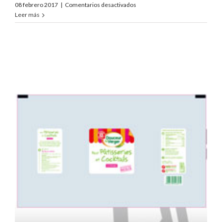
en
08 febrero 2017
|
Comentarios desactivados
Douceur
Leer más
du
Verger
Pomelos
Special
Jus