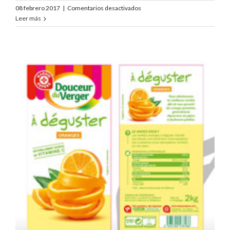
en
08 febrero 2017
|
Comentarios desactivados
Bio
Leer más
Village
Mandarines
Deguster