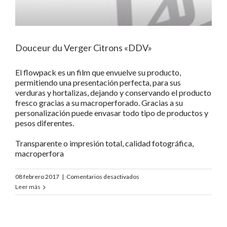
Douceur du Verger Citrons «DDV»
El flowpack es un film que envuelve su producto,
permitiendo una presentación perfecta, para sus
verduras y hortalizas, dejando y conservando el producto
fresco gracias a su macroperforado. Gracias a su
personalización puede envasar todo tipo de productos y
pesos diferentes.
Transparente o impresión total, calidad fotográfica,
macroperfora
en
08 febrero 2017
|
Comentarios desactivados
Douceur
Leer más
du
Verger
Citrons
«DDV»