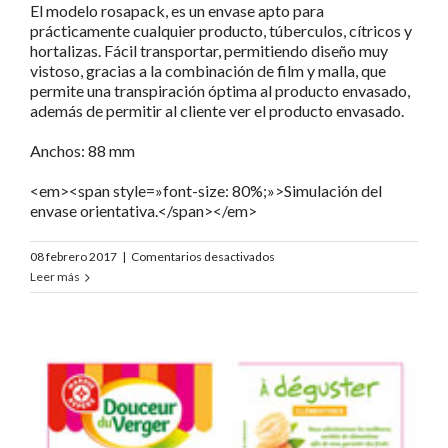
El modelo rosapack, es un envase apto para
prácticamente cualquier producto, túberculos, cítricos y
hortalizas. Fácil transportar, permitiendo diseño muy
vistoso, gracias a la combinación de film y malla, que
permite una transpiración óptima al producto envasado,
además de permitir al cliente ver el producto envasado.
Anchos: 88 mm
<em><span style=»font-size: 80%;»>Simulación del
envase orientativa.</span></em>
en
08 febrero 2017
|
Comentarios desactivados
Douceur
Leer más
du
Verger
Oranges
a
Jus
«DDV»