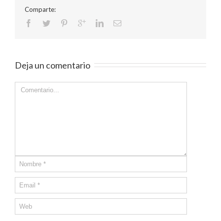
Comparte:
Deja un comentario