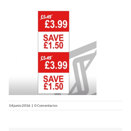
14 junio 2016
|
0 Comentarios