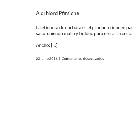
Aldi Nord Pfirsiche
La etiqueta de corbata es el producto idóneo pa
saco, uniendo malla y bolduc para cerrar la cesta
Ancho: […]
en
23 junio 2016
|
Comentarios desactivados
Aldi
Nord
Pfirsiche